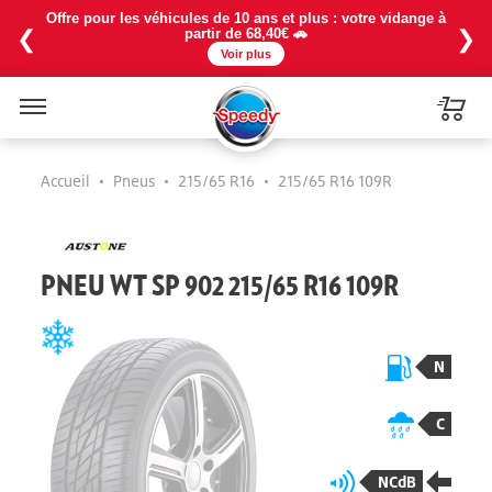
Offre pour les véhicules de 10 ans et plus : votre vidange à
❮
❯
partir de 68,40€ 🚗
Voir plus
Menu
Accueil
•
Pneus
•
215/65 R16
•
215/65 R16 109R
PNEU WT SP 902 215/65 R16 109R
N
C
NCdB