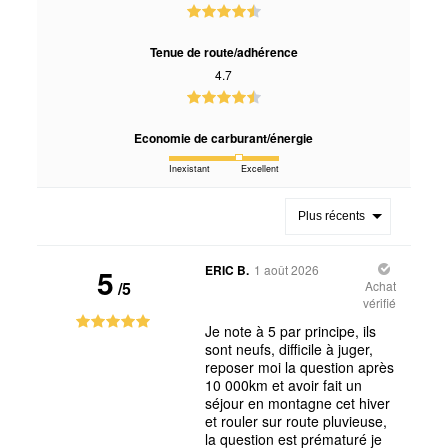
Tenue de route/adhérence
4.7
Economie de carburant/énergie
Inexistant
Excellent
Plus récents
5
ERIC B.
1 août 2026
/5
Achat
vérifié
Je note à 5 par principe, ils
sont neufs, difficile à juger,
reposer moi la question après
10 000km et avoir fait un
séjour en montagne cet hiver
et rouler sur route pluvieuse,
la question est prématuré je