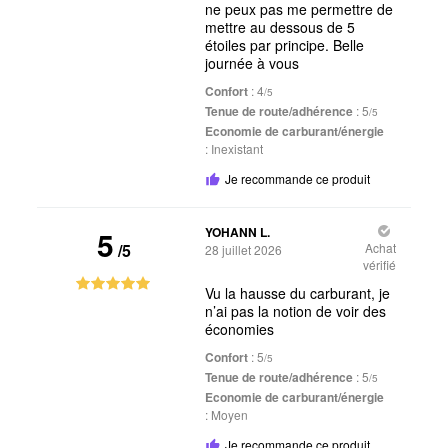
ne peux pas me permettre de
mettre au dessous de 5
étoiles par principe. Belle
journée à vous
Confort
: 4
/5
Tenue de route/adhérence
: 5
/5
Economie de carburant/énergie
:
Inexistant
Je recommande ce produit
5
YOHANN L.
/5
Achat
28 juillet 2026
vérifié
Vu la hausse du carburant, je
n’ai pas la notion de voir des
économies
Confort
: 5
/5
Tenue de route/adhérence
: 5
/5
Economie de carburant/énergie
:
Moyen
Je recommande ce produit