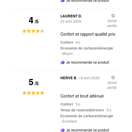
Je recommande ce produit
4
LAURENT D.
/5
Achat
20 avril 2026
vérifié
Confort et rapport qualité prix
Confort
: 4
/5
Economie de carburant/énergie
:
Moyen
Je recommande ce produit
5
HERVE B.
18 avril 2026
/5
Achat
vérifié
Confort et bruit atténué
Confort
: 5
/5
Tenue de route/adhérence
: 5
/5
Economie de carburant/énergie
:
Excellent
Je recommande ce produit