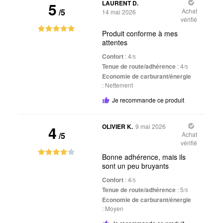
5
LAURENT D.
/5
Achat
14 mai 2026
vérifié
Produit conforme à mes
attentes
Confort
: 4
/5
Tenue de route/adhérence
: 4
/5
Economie de carburant/énergie
:
Nettement
Je recommande ce produit
4
OLIVIER K.
9 mai 2026
/5
Achat
vérifié
Bonne adhérence, mais ils
sont un peu bruyants
Confort
: 4
/5
Tenue de route/adhérence
: 5
/5
Economie de carburant/énergie
:
Moyen