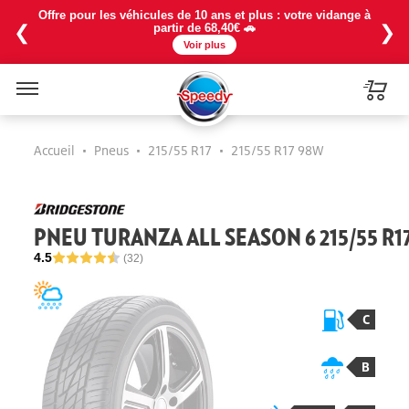
Offre pour les véhicules de 10 ans et plus : votre vidange à
❮
❯
partir de 68,40€ 🚗
Voir plus
Menu
Accueil
•
Pneus
•
215/55 R17
•
215/55 R17 98W
PNEU TURANZA ALL SEASON 6 215/55 R1
4.5
(32)
C
B