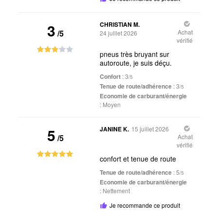
3
CHRISTIAN M.
/5
Achat
24 juillet 2026
vérifié
pneus très bruyant sur
autoroute, je suis déçu.
Confort
: 3
/5
Tenue de route/adhérence
: 3
/5
Economie de carburant/énergie
:
Moyen
5
JANINE K.
15 juillet 2026
/5
Achat
vérifié
confort et tenue de route
Tenue de route/adhérence
: 5
/5
Economie de carburant/énergie
:
Nettement
Je recommande ce produit