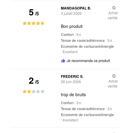
5
MANDAGOPAL B.
/5
Achat
3 juillet 2026
vérifié
Bon produit
Confort
: 5
/5
Tenue de route/adhérence
: 5
/5
Economie de carburant/énergie
:
Excellent
Je recommande ce produit
2
FREDERIC S.
/5
Achat
26 juin 2026
vérifié
trop de bruits
Confort
: 3
/5
Tenue de route/adhérence
: 3
/5
Economie de carburant/énergie
:
Inexistant