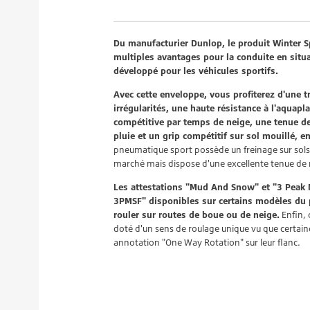
Du manufacturier Dunlop, le produit Winter Sp
multiples avantages pour la conduite en situa
développé pour les véhicules sportifs.
Avec cette enveloppe, vous profiterez d'une 
irrégularités, une haute résistance à l'aquapl
compétitive par temps de neige, une tenue de
pluie et un grip compétitif sur sol mouillé, e
pneumatique sport possède un freinage sur sol
marché mais dispose d'une excellente tenue de 
Les attestations "Mud And Snow" et "3 Peak 
3PMSF" disponibles sur certains modèles du 
rouler sur routes de boue ou de neige.
Enfin, 
doté d'un sens de roulage unique vu que certai
annotation "One Way Rotation" sur leur flanc.