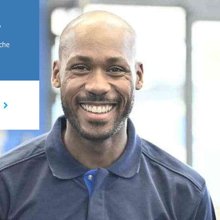
,
rche
I