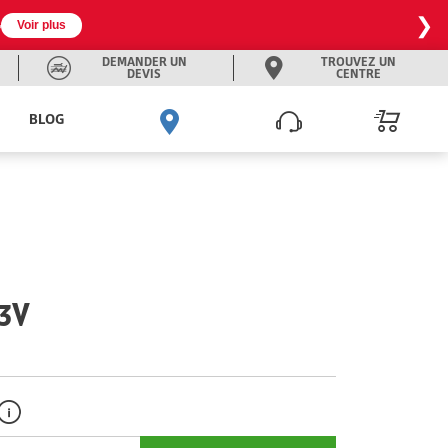
❯

Voir plus
DEMANDER UN
TROUVEZ UN
DEVIS
CENTRE
BLOG
93V