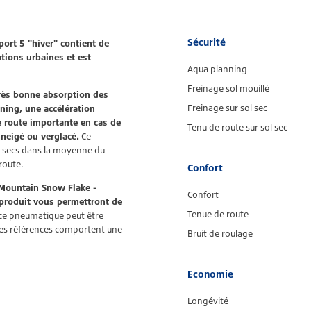
Sécurité
ort 5 "hiver" contient de
tions urbaines et est
Aqua planning
Freinage sol mouillé
très bonne absorption des
Freinage sur sol sec
aning, une accélération
 route importante en cas de
Tenu de route sur sol sec
nneigé ou verglacé.
Ce
s secs dans la moyenne du
route.
Confort
Mountain Snow Flake -
Confort
produit vous permettront de
Tenue de route
ce pneumatique peut être
nes références comportent une
Bruit de roulage
Economie
Longévité