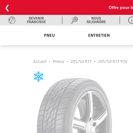
❮
Offre pour l
DEVENIR
NOUS
FRANCHISÉ
REJOINDRE
PNEU
ENTRETIEN
Accueil
•
Pneus
•
205/50 R17
•
205/50 R17 93V