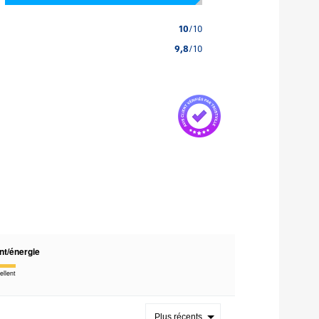
10
/10
9,8
/10
nt/énergie
ellent
Plus récents