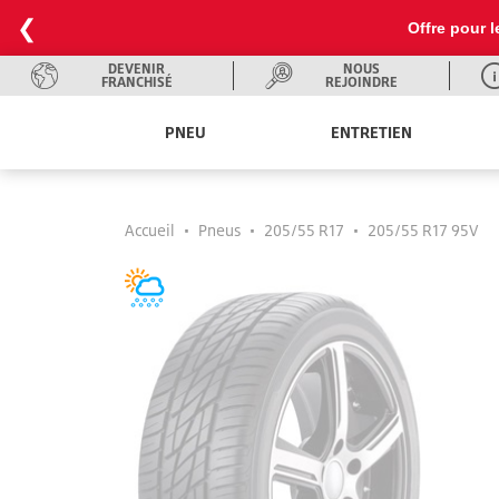
❮
Offre pour l
DEVENIR
NOUS
FRANCHISÉ
REJOINDRE
PNEU
ENTRETIEN
Accueil
•
Pneus
•
205/55 R17
•
205/55 R17 95V