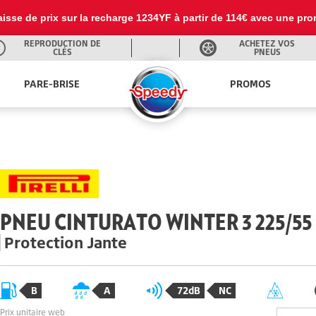
 baisse de prix sur la recharge 1234YF à partir de 114€ avec une pr
REPRODUCTION DE
ACHETEZ VOS
CLÉS
PNEUS
PARE-BRISE
PROMOS
PNEU CINTURATO WINTER 3 225/55 
Protection Jante
B
A
72dB
NC
Prix unitaire web