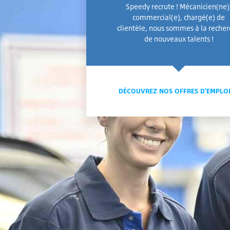
Speedy recrute ! Mécanicien(ne)
commercial(e), chargé(e) de
clientèle, nous sommes à la reche
de nouveaux talents !
DÉCOUVREZ NOS OFFRES D'EMPLO