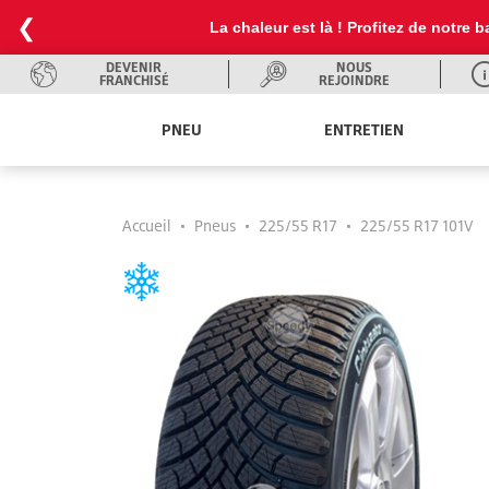
❮
La chaleur est là ! Profitez de notre
DEVENIR
NOUS
FRANCHISÉ
REJOINDRE
PNEU
ENTRETIEN
Accueil
•
Pneus
•
225/55 R17
•
225/55 R17 101V