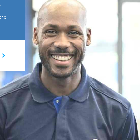
,
rche
I