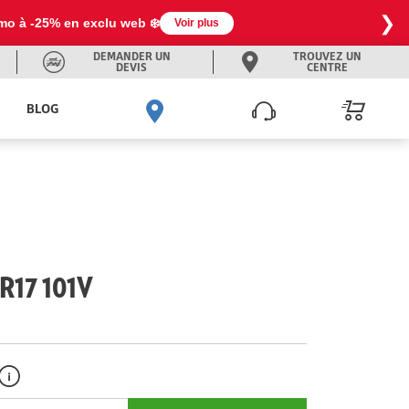
❯
omo à -25% en exclu web ❄️
Voir plus
DEMANDER UN
TROUVEZ UN
DEVIS
CENTRE
BLOG
R17 101V