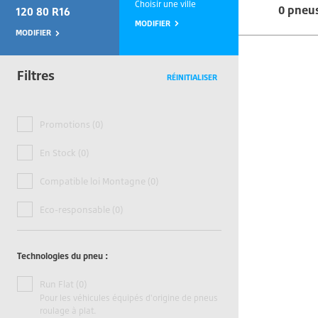
Choisir une ville
0 pneu
120 80 R16
MODIFIER
MODIFIER
Filtres
RÉINITIALISER
Promotions (0)
En Stock (0)
Compatible loi Montagne (0)
Eco-responsable (0)
Technologies du pneu :
Run Flat (0)
Pour les véhicules équipés d'origine de pneus
roulage à plat.