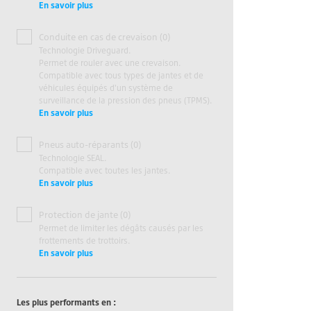
En savoir plus
Conduite en cas de crevaison (0)
Technologie Driveguard.
Permet de rouler avec une crevaison.
Compatible avec tous types de jantes et de
véhicules équipés d'un système de
surveillance de la pression des pneus (TPMS).
En savoir plus
Pneus auto-réparants (0)
Technologie SEAL.
Compatible avec toutes les jantes.
En savoir plus
Protection de jante (0)
Permet de limiter les dégâts causés par les
frottements de trottoirs.
En savoir plus
Les plus performants en :