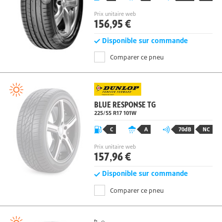
C
A
71dB
NC
Prix unitaire web
156,95 €
Disponible sur commande
Comparer ce pneu
BLUE RESPONSE TG
225/55 R17
101
W
C
A
70dB
NC
Prix unitaire web
157,96 €
Disponible sur commande
Comparer ce pneu