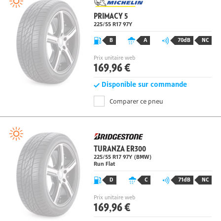
PRIMACY 5
225/55 R17 97
Y
B
A
70dB
NC
Prix unitaire web
169,96 €
Disponible sur commande
Comparer ce pneu
TURANZA ER300
225/55 R17 97
Y
(BMW)
Run Flat
D
C
71dB
NC
Prix unitaire web
169,96 €