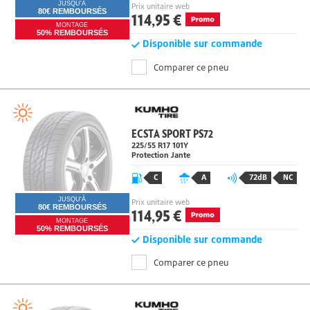
JUSQU'À
Prix unitaire web
80€ REMBOURSÉS
114,95 €
MONTAGE
50% REMBOURSÉS
Disponible sur commande
Comparer ce pneu
ECSTA SPORT PS72
225/55 R17
101
Y
Protection Jante
C
A
72dB
NC
JUSQU'À
Prix unitaire web
80€ REMBOURSÉS
114,95 €
MONTAGE
50% REMBOURSÉS
Disponible sur commande
Comparer ce pneu