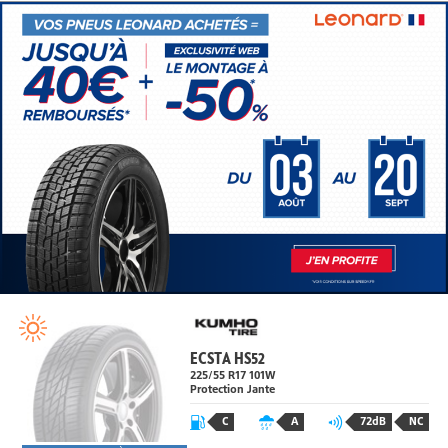
ECSTA HS52
225/55 R17
101
W
Protection Jante
C
A
72dB
NC