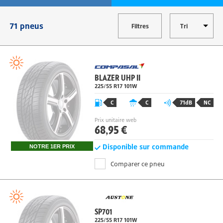
MODIFIER
71 pneus
Filtres
BLAZER UHP II
225/55 R17
101
W
C
C
71dB
NC
Prix unitaire web
68,95 €
Disponible sur commande
NOTRE 1ER PRIX
Comparer ce pneu
SP701