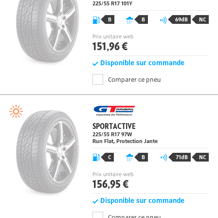
POWERGY 2
225/55 R17
101
Y
B
B
69dB
NC
Prix unitaire web
151,96 €
Disponible sur commande
Comparer ce pneu
SPORTACTIVE
225/55 R17 97
W
Run Flat, Protection Jante
C
B
71dB
NC
Prix unitaire web
156,95 €
Disponible sur commande