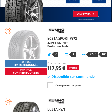
ECSTA SPORT PS72
225/55 R17
101
Y
Protection Jante
C
A
72dB
NC
JUSQU'À
Prix unitaire web
80€ REMBOURSÉS
117,95 €
MONTAGE
50% REMBOURSÉS
Disponible sur commande
Comparer ce pneu