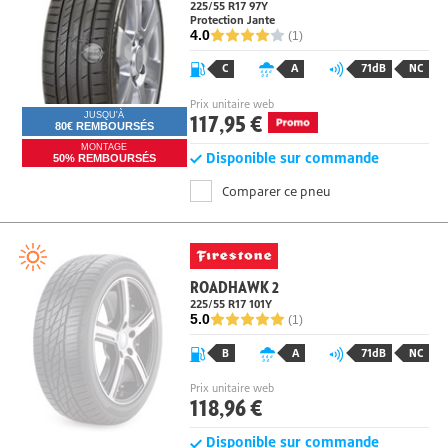
ECSTA PS71
225/55 R17 97
Y
Protection Jante
4.0
(1)
C
A
71dB
NC
Prix unitaire web
117,95 €
JUSQU'À
80€ REMBOURSÉS
MONTAGE
Disponible sur commande
50% REMBOURSÉS
Comparer ce pneu
ROADHAWK 2
225/55 R17
101
Y
5.0
(1)
B
A
71dB
NC
Prix unitaire web
118,96 €