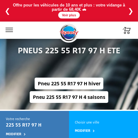
La chaleur est là ! Profitez de notre baisse de prix sur la
recharge 1234YF à partir de 114€ avec une promo à -25% en
❮
❯
exclu web ❄️
Voir plus
Menu
PNEUS 225 55 R17 97 H ETE
Pneu 225 55 R17 97 H hiver
Pneu 225 55 R17 97 H 4 saisons
Votre recherche
Choisir une ville
225 55 R17 97 H
MODIFIER