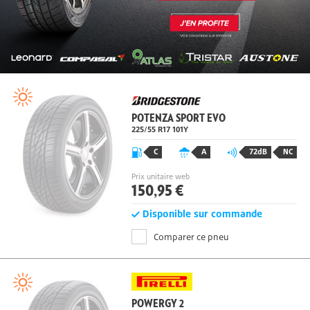
POTENZA SPORT EVO
225/55 R17
101
Y
C
A
72dB
NC
Prix unitaire web
150,95 €
Disponible sur commande
Comparer ce pneu