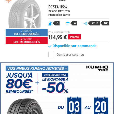
ECSTA HS52
225/55 R17
101
W
Protection Jante
C
A
72dB
NC
JUSQU'À
Prix unitaire web
80€ REMBOURSÉS
114,95 €
MONTAGE
50% REMBOURSÉS
Disponible sur commande
Comparer ce pneu