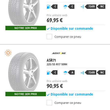
225/55 R17
101
W
C
C
72dB
NC
Prix unitaire web
69,95 €
Disponible sur commande
NOTRE 1ER PRIX
Comparer ce pneu
ASR71
225/55 R17
109
H
C
A
72dB
NC
Prix unitaire web
90,95 €
Disponible sur commande
NOTRE 1ER PRIX
Comparer ce pneu