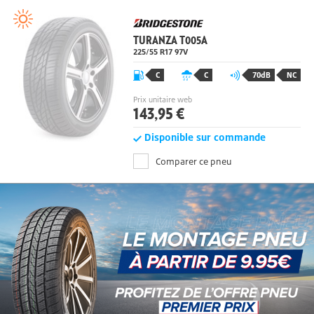
TURANZA T005A
225/55 R17 97
V
C
C
70dB
NC
Prix unitaire web
143,95 €
Disponible sur commande
Comparer ce pneu