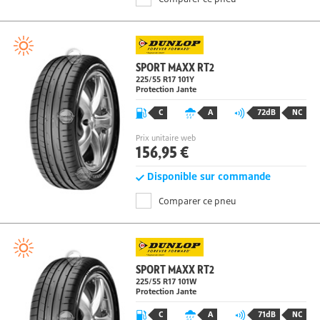
Comparer ce pneu
SPORT MAXX RT2
225/55 R17
101
Y
Protection Jante
C
A
72dB
NC
Prix unitaire web
156,95 €
Disponible sur commande
Comparer ce pneu
SPORT MAXX RT2
225/55 R17
101
W
Protection Jante