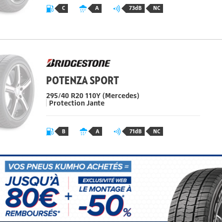
C
A
73dB
NC
POTENZA SPORT
295/40 R20 110Y
(Mercedes)
Protection Jante
B
A
71dB
NC