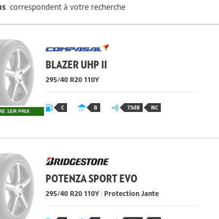
us
correspondent à votre recherche
BLAZER UHP II
295/40 R20 110Y
C
B
73dB
NC
RE 1ER PRIX
POTENZA SPORT EVO
295/40 R20 110Y
Protection Jante