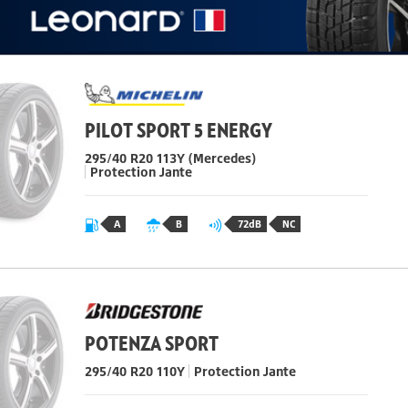
PILOT SPORT 5 ENERGY
295/40 R20
113
Y
(Mercedes)
Protection Jante
A
B
72dB
NC
POTENZA SPORT
295/40 R20 110Y
Protection Jante