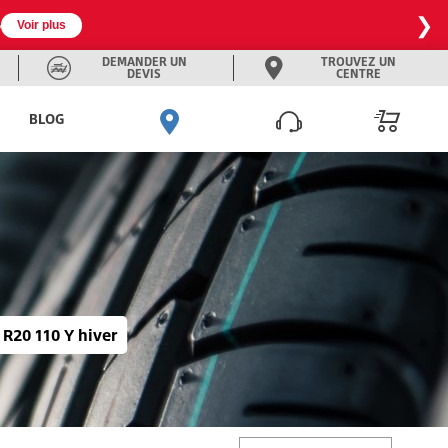
❯
omo à -25% en exclu web ❄️
Voir plus
DEMANDER UN
TROUVEZ UN
DEVIS
CENTRE
BLOG
 R20 110 Y hiver