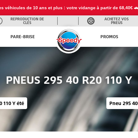
 baisse de prix sur la recharge 1234YF à partir de 114€ avec une pr
REPRODUCTION DE
ACHETEZ VOS
CLÉS
PNEUS
PARE-BRISE
PROMOS
PNEUS 295 40 R20 110 Y
 110 Y été
Pneu 295 40