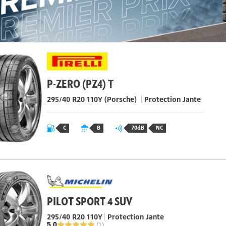
P-ZERO (PZ4) T
295/40 R20 110Y
(Porsche)
Protection Jante
C
B
70dB
NC
PILOT SPORT 4 SUV
295/40 R20 110Y
Protection Jante
5.0
(1)