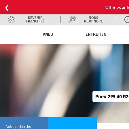
❮
La chaleur est là ! Profitez de notre
DEVENIR
NOUS
FRANCHISÉ
REJOINDRE
PNEU
ENTRETIEN
Pneu 295 40 R20
Votre recherche