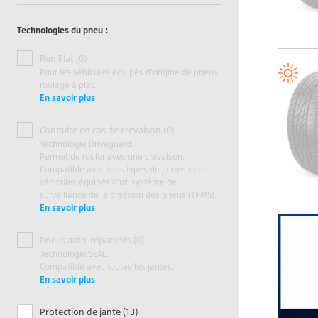
Technologies du pneu :
Run Flat (0)
Pour les véhicules équipés d'origine de pneus
roulage à plat.
En savoir plus
Conduite en cas de crevaison (0)
Technologie Driveguard.
Permet de rouler avec une crevaison.
Compatible avec tous types de jantes et de
véhicules équipés d'un système de
surveillance de la pression des pneus (TPMS).
En savoir plus
Pneus auto-réparants (0)
Technologie SEAL.
Compatible avec toutes les jantes.
En savoir plus
Protection de jante (13)