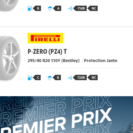
B
A
71dB
NC
P-ZERO (PZ4) T
295/40 R20 110Y
(Bentley)
Protection Jante
C
B
72dB
NC