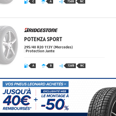
C
A
73dB
NC
POTENZA SPORT
295/40 R20
113
Y
(Mercedes)
Protection Jante
A
B
72dB
NC