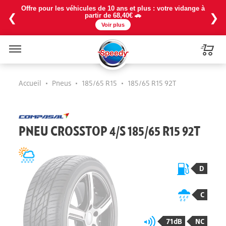
Offre pour les véhicules de 10 ans et plus : votre vidange à
❮
❯
partir de 68,40€ 🚗
Voir plus
Menu
Accueil
•
Pneus
•
185/65 R15
•
185/65 R15 92T
PNEU CROSSTOP 4/S 185/65 R15 92T
D
C
71dB
NC