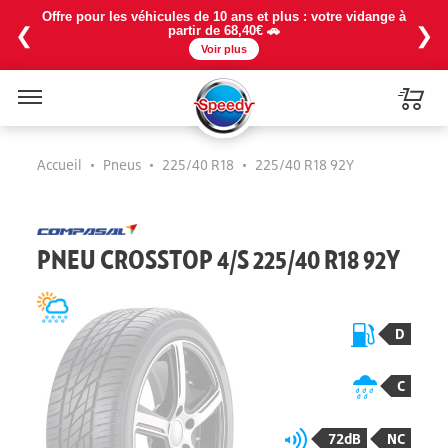
Offre pour les véhicules de 10 ans et plus : votre vidange à
❮
❯
partir de 68,40€ 🚗
Voir plus
Menu
Accueil
•
Pneus
•
225/40 R18
•
225/40 R18 92Y
PNEU CROSSTOP 4/S 225/40 R18 92Y
D
C
72dB
NC