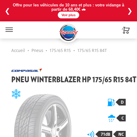
Offre pour les véhicules de 10 ans et plus : votre vidange à
❮
❯
partir de 68,40€ 🚗
Voir plus
Menu
Accueil
•
Pneus
•
175/65 R15
•
175/65 R15 84T
PNEU WINTERBLAZER HP 175/65 R15 84T
D
C
71dB
NC