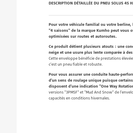
DESCRIPTION DÉTAILLÉE DU PNEU SOLUS 4S 
Pour votre véhicule familial ou votre berline
"4 saisons" de la marque Kumho peut vous of
optimisées sur routes et autoroutes.
Ce produit détient plusieurs atouts : une con
neige et une usure plus lente comparée à de
Cette enveloppe bénéficie de prestations élevée
c'est un pneu fiable et robuste.
Pour vous assurer une conduite haute-perform
d'un sens de roulage unique puisque certai
disposent d'une indication "One Way Rotation"
versions "3PMSF" et "Mud And Snow" de l'envelo
capacités en conditions hivernales.