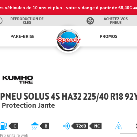
es véhicules de 10 ans et plus : votre vidange à partir de 68,40€ 
REPRODUCTION DE
ACHETEZ VOS
CLÉS
PNEUS
PARE-BRISE
PROMOS
PNEU SOLUS 4S HA32 225/40 R18 92
Protection Jante
C
B
72dB
NC
Prix unitaire web