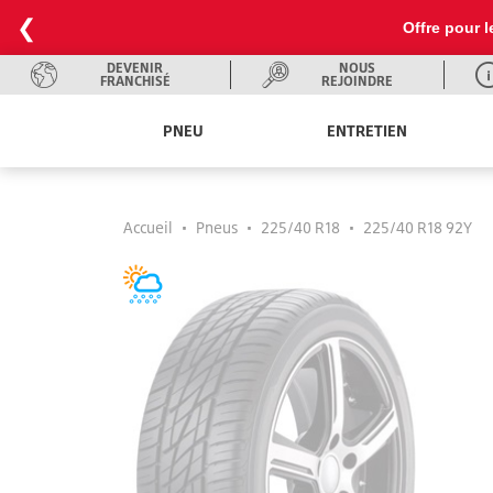
❮
Offre pour l
DEVENIR
NOUS
FRANCHISÉ
REJOINDRE
PNEU
ENTRETIEN
Accueil
•
Pneus
•
225/40 R18
•
225/40 R18 92Y