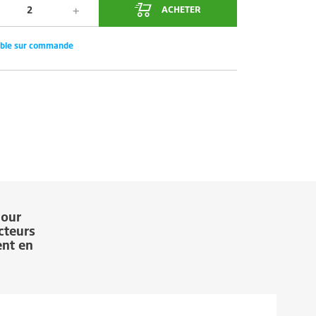
ACHETER
ible sur commande
our
cteurs
ent en