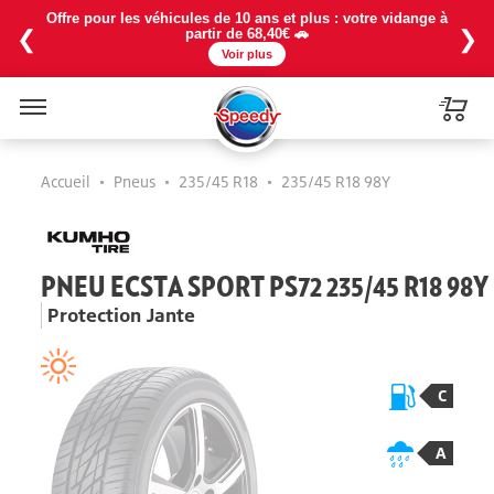
Offre pour les véhicules de 10 ans et plus : votre vidange à
❮
❯
partir de 68,40€ 🚗
Voir plus
Menu
Accueil
•
Pneus
•
235/45 R18
•
235/45 R18 98Y
PNEU ECSTA SPORT PS72 235/45 R18 98Y
Protection Jante
C
A