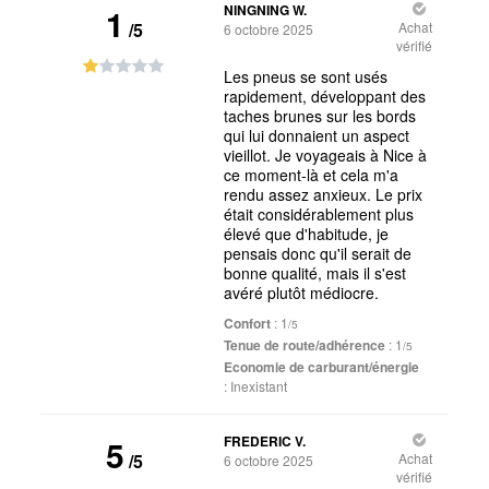
1
NINGNING W.
/5
Achat
6 octobre 2025
vérifié
Les pneus se sont usés
rapidement, développant des
taches brunes sur les bords
qui lui donnaient un aspect
vieillot. Je voyageais à Nice à
ce moment-là et cela m'a
rendu assez anxieux. Le prix
était considérablement plus
élevé que d'habitude, je
pensais donc qu'il serait de
bonne qualité, mais il s'est
avéré plutôt médiocre.
Confort
: 1
/5
Tenue de route/adhérence
: 1
/5
Economie de carburant/énergie
:
Inexistant
5
FREDERIC V.
/5
Achat
6 octobre 2025
vérifié