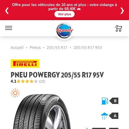
Offre pour les véhicules de 10 ans et plus : votre vidange à
❮
❯
partir de 68,40€ 🚗
Voir plus
Menu
Accueil
•
Pneus
•
205/55 R17
•
205/55 R17 95V
PNEU POWERGY 205/55 R17 95V
4.1
(15)
B
A