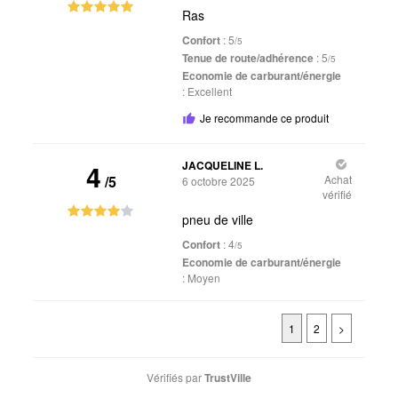
Ras
Confort
: 5
/5
Tenue de route/adhérence
: 5
/5
Economie de carburant/énergie
:
Excellent
Je recommande ce produit
4
JACQUELINE L.
/5
Achat
6 octobre 2025
vérifié
pneu de ville
Confort
: 4
/5
Economie de carburant/énergie
:
Moyen
1
2
>
Vérifiés par
TrustVille