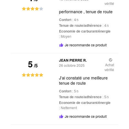
vérifié
performance , tenue de route
Confort
: 4
/5
Tenue de route/adhérence
: 4
/5
Economie de carburant/énergie
:
Moyen
Je recommande ce produit
5
JEAN PIERRE R.
/5
Achat
26 octobre 2025
vérifié
J'ai constaté une meilleure
tenue de route
Confort
: 5
/5
Tenue de route/adhérence
: 5
/5
Economie de carburant/énergie
:
Nettement
Je recommande ce produit