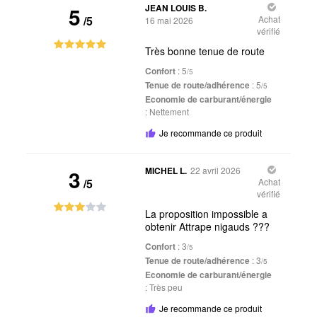
5
JEAN LOUIS B.
/5
Achat
16 mai 2026
vérifié
Très bonne tenue de route
Confort
: 5
/5
Tenue de route/adhérence
: 5
/5
Economie de carburant/énergie
:
Nettement
Je recommande ce produit
3
MICHEL L.
22 avril 2026
/5
Achat
vérifié
La proposition impossible a
obtenir Attrape nigauds ???
Confort
: 3
/5
Tenue de route/adhérence
: 3
/5
Economie de carburant/énergie
:
Très peu
Je recommande ce produit