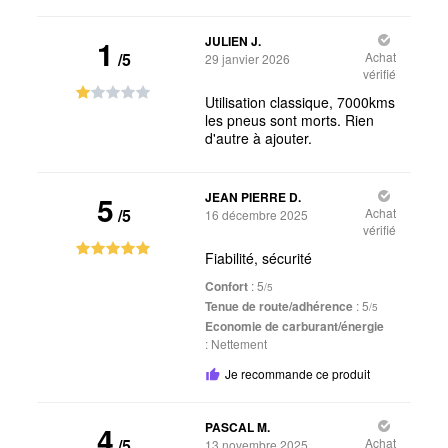
1
JULIEN J.
/5
Achat
29 janvier 2026
vérifié
Utilisation classique, 7000kms
les pneus sont morts. Rien
d'autre à ajouter.
5
JEAN PIERRE D.
/5
Achat
16 décembre 2025
vérifié
Fiabilité, sécurité
Confort
: 5
/5
Tenue de route/adhérence
: 5
/5
Economie de carburant/énergie
:
Nettement
Je recommande ce produit
4
PASCAL M.
/5
Achat
13 novembre 2025