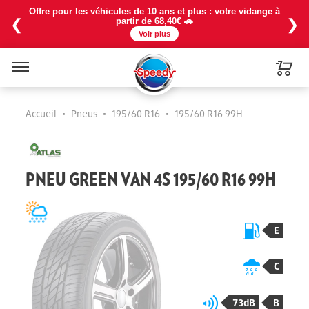
Offre pour les véhicules de 10 ans et plus : votre vidange à
❮
❯
partir de 68,40€ 🚗
Voir plus
Menu
Accueil
•
Pneus
•
195/60 R16
•
195/60 R16 99H
PNEU GREEN VAN 4S 195/60 R16 99H
E
C
73dB
B