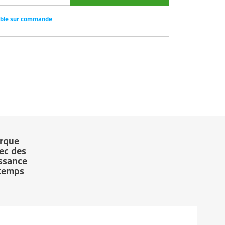
ible sur commande
arque
ec des
issance
 temps