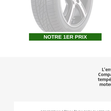
NOTRE 1ER PRIX
L'e
Compa
tempér
moteu