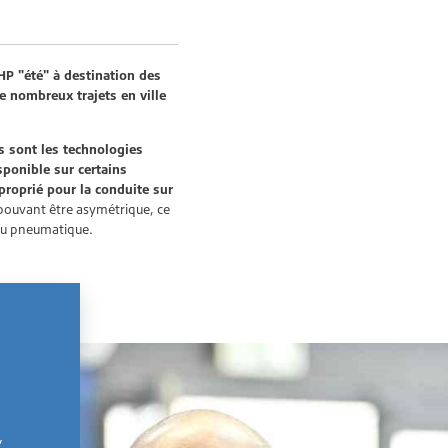
P "été" à destination des
e nombreux trajets en ville
s sont les technologies
ponible sur certains
roprié pour la conduite sur
t pouvant être asymétrique, ce
é du pneumatique.
,