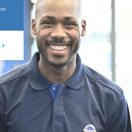
rche
I