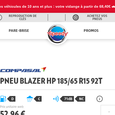
es véhicules de 10 ans et plus : votre vidange à partir de 68,40€ 
REPRODUCTION DE
ACHETEZ VOS
CLÉS
PNEUS
PARE-BRISE
PROMOS
PNEU BLAZER HP 185/65 R15 92T
D
C
71dB
NC
Prix unitaire web
52,96 €