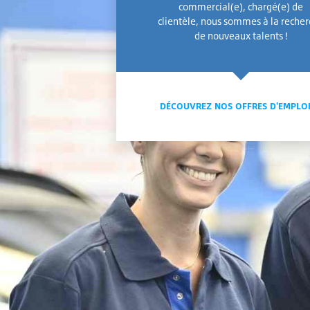
commercial(e), chargé(e) de
clientèle, nous sommes à la reche
de nouveaux talents !
DÉCOUVREZ NOS OFFRES D'EMPLO