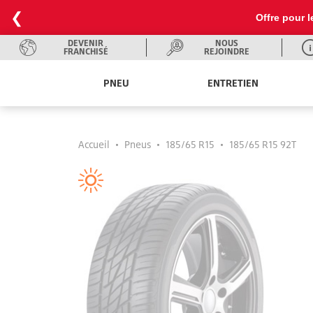
❮
Offre pour l
DEVENIR
NOUS
FRANCHISÉ
REJOINDRE
PNEU
ENTRETIEN
Accueil
•
Pneus
•
185/65 R15
•
185/65 R15 92T