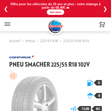
Offre pour les véhicules de 10 ans et plus : votre vidange à
❮
❯
partir de 68,40€ 🚗
Voir plus
Menu
Accueil
•
Pneus
•
225/55 R18
•
225/55 R18 102V
PNEU SMACHER 225/55 R18 102V
D
B
72dB
NC