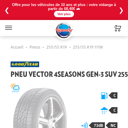
Offre pour les véhicules de 10 ans et plus : votre vidange à
❮
❯
partir de 68,40€ 🚗
Voir plus
Menu
Accueil
•
Pneus
•
255/55 R19
•
255/55 R19 111W
PNEU VECTOR 4SEASONS GEN-3 SUV 255/
C
C
73dB
NC